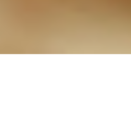
15-Essen macht krank!? -
Wie ist das mit
Nahrungsmittel-
Unverträglichkeit?
28.09.2021
Stichworte:
Nahrungsmittelunverträglichkeit