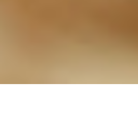
7-Frostschutzmittel und
Minilabor mit eigenem
Gefolge: Borrelien
03.08.2021