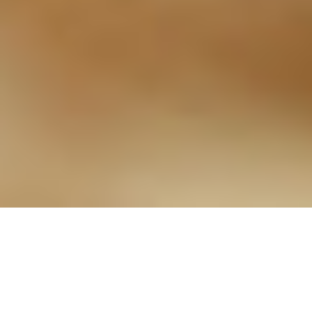
144 - „Nur ganz kurz, Frau
Doktor…“
05.03.2024